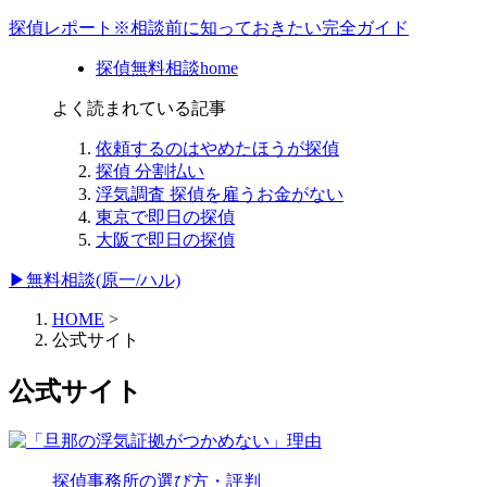
探偵レポート※相談前に知っておきたい完全ガイド
探偵無料相談home
よく読まれている記事
依頼するのはやめたほうが探偵
探偵 分割払い
浮気調査 探偵を雇うお金がない
東京で即日の探偵
大阪で即日の探偵
▶無料相談(原一/ハル)
HOME
>
公式サイト
公式サイト
探偵事務所の選び方・評判