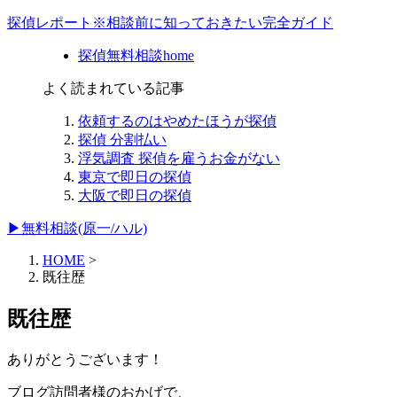
探偵レポート※相談前に知っておきたい完全ガイド
探偵無料相談home
よく読まれている記事
依頼するのはやめたほうが探偵
探偵 分割払い
浮気調査 探偵を雇うお金がない
東京で即日の探偵
大阪で即日の探偵
▶無料相談(原一/ハル)
HOME
>
既往歴
既往歴
ありがとうございます！
ブログ訪問者様のおかげで、