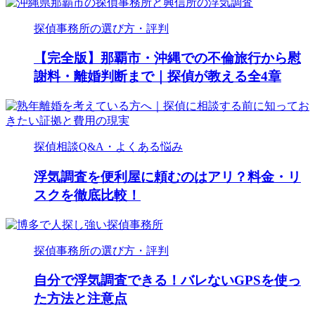
探偵事務所の選び方・評判
【完全版】那覇市・沖縄での不倫旅行から慰
謝料・離婚判断まで｜探偵が教える全4章
探偵相談Q&A・よくある悩み
浮気調査を便利屋に頼むのはアリ？料金・リ
スクを徹底比較！
探偵事務所の選び方・評判
自分で浮気調査できる！バレないGPSを使っ
た方法と注意点