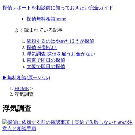
探偵レポート※相談前に知っておきたい完全ガイド
探偵無料相談home
よく読まれている記事
依頼するのはやめたほうが探偵
探偵 分割払い
浮気調査 探偵を雇うお金がない
東京で即日の探偵
大阪で即日の探偵
▶無料相談(原一/ハル)
HOME
>
浮気調査
浮気調査