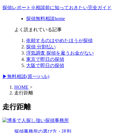
探偵レポート※相談前に知っておきたい完全ガイド
探偵無料相談home
よく読まれている記事
依頼するのはやめたほうが探偵
探偵 分割払い
浮気調査 探偵を雇うお金がない
東京で即日の探偵
大阪で即日の探偵
▶無料相談(原一/ハル)
HOME
>
走行距離
走行距離
探偵事務所の選び方・評判