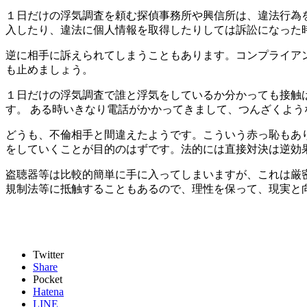
１日だけの浮気調査を頼む探偵事務所や興信所は、違法行為
入したり、違法に個人情報を取得したりしては訴訟になった
逆に相手に訴えられてしまうこともあります。コンプライア
も止めましょう。
１日だけの浮気調査で誰と浮気をしているか分かっても接触
す。 ある時いきなり電話がかかってきまして、つんざくよう
どうも、不倫相手と間違えたようです。こういう赤っ恥もあ
をしていくことが目的のはずです。法的には直接対決は逆効
盗聴器等は比較的簡単に手に入ってしまいますが、これは厳
規制法等に抵触することもあるので、理性を保って、現実と
Twitter
Share
Pocket
Hatena
LINE