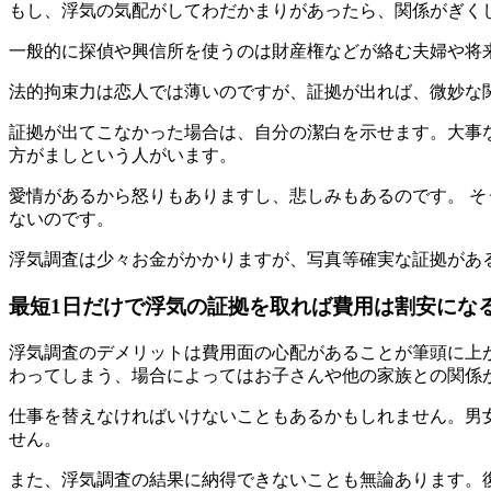
もし、浮気の気配がしてわだかまりがあったら、関係がぎく
一般的に探偵や興信所を使うのは財産権などが絡む夫婦や将
法的拘束力は恋人では薄いのですが、証拠が出れば、微妙な
証拠が出てこなかった場合は、自分の潔白を示せます。大事
方がましという人がいます。
愛情があるから怒りもありますし、悲しみもあるのです。 
ないのです。
浮気調査は少々お金がかかりますが、写真等確実な証拠があ
最短1日だけで浮気の証拠を取れば費用は割安にな
浮気調査のデメリットは費用面の心配があることが筆頭に上
わってしまう、場合によってはお子さんや他の家族との関係
仕事を替えなければいけないこともあるかもしれません。男
せん。
また、浮気調査の結果に納得できないことも無論あります。