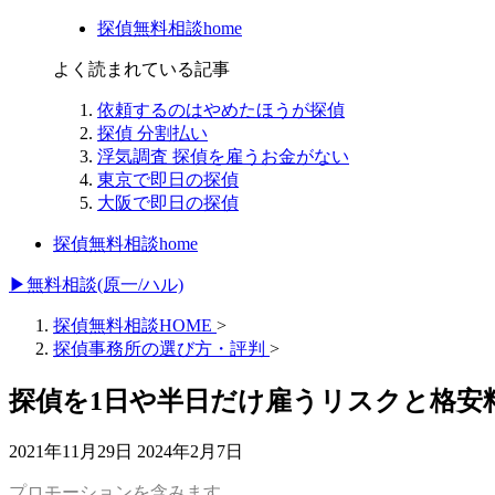
探偵無料相談home
よく読まれている記事
依頼するのはやめたほうが探偵
探偵 分割払い
浮気調査 探偵を雇うお金がない
東京で即日の探偵
大阪で即日の探偵
探偵無料相談home
▶無料相談(原一/ハル)
探偵無料相談HOME
>
探偵事務所の選び方・評判
>
探偵を1日や半日だけ雇うリスクと格安
2021年11月29日
2024年2月7日
プロモーションを含みます