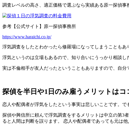
調査レベルの高さ、適正価格
で選ぶなら実績ある
原一探偵
事
参考【公式サイト】原一探偵事務所
https://www.haraichi.co.jp/
浮気調査をしたとわかったら
修羅場になってしまうことも
あ
浮気というのは立場もあるので、知り合いにうっかり相談し
実は不倫相手が友人だった
ということもありますので、自分
探偵を半日や1日のみ雇うメリットはコ
恋人や配偶者が浮気をしたという事実は悲しいことです。で
探偵や興信所に頼んで浮気調査をするメリットは中立の第3
ると人間は判断を誤ります。 恋人や配偶者であっても元は他