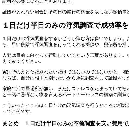
謝料が必要になることもあります。
証拠がとれない場合はその日の尾行の料金を取らない探偵事
１日だけ半日のみの浮気調査で成功率を
１日だけの浮気調査をするかどうか悩む方は多いでしょう。
ら、早い段階で浮気調査を行ってくれる探偵や、興信所を探
人間は目的に向かって行動していくという言葉があります。
えてみてください。
実はその方とただ別れたいだけではないのではないかと。 
ならば、自分は相手と別れたいから浮気調査をして証拠をつ
家庭生活で居場所が無い、またはストレスがたまっていてそ
と一緒に忌憚なく物を言えるパートナーシップの構築の訓練
こういったところは１日だけの浮気調査を行うところの相談
ってこそです。
まとめ １日だけ半日のみの不倫調査を安い費用で