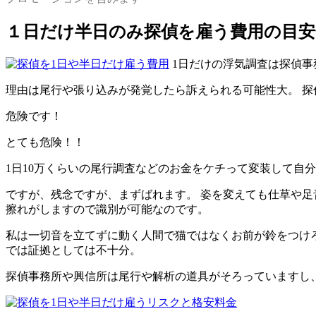
１日だけ半日のみ探偵を雇う費用の目安
1日だけの浮気調査は探偵事
理由は
尾行や張り込みが発覚したら訴えられる可能性大
。 
危険です！
とても危険！！
1日10万くらいの尾行調査などの
お金をケチって
変装して自分
ですが、
残念ですが、まずばれます。
姿を変えても仕草や足
擦れがしますので識別が可能なのです。
私は一切音を立てずに動く人間で猫ではなくお前が鈴をつけ
では証拠としては不十分
。
探偵事務所や興信所は尾行や解析の道具がそろっていますし