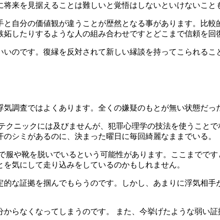
に将来を見据えることは難しいと覚悟はしないといけないこと
手と自分の価値観が違うことが歴然となる事があります。比較
嫉妬したりするような人の組み合わせですとどこまで信頼を回
いいのです。復縁を反対されて新しい縁談を持ってこられるこ
ト
浮気調査ではよくあります。全くの嫌疑のもとが無い状態だっ
うテクニックには及びませんが、犯罪心理学の技法を使うことで
汗のシミがあるのに、決まった曜日に毎回綺麗なままでいる。
形で服や靴を脱いでいるという可能性があります。ここまでです
とを気にして走り込みをしているのかもしれません。
定的な証拠を掴んでもらうのです。しかし、あまりに浮気相手
分からなくなってしまうのです。 また、今挙げたような弱い証