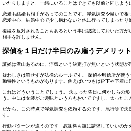
いたりしますと、一緒にいることはできても以前と同じよう
恋愛も結婚も相手があってのことです。浮気調査や疑いで相
恋愛中心、結婚中心で少し構わないと他に行ってしまったり
復縁を反対されることもあるという事は認識しておいた方が
相手を許しません。
探偵を１日だけ半日のみ雇うデメリッ
証拠は沢山あるのに、浮気という決定打が無いという状態が
疑わしきは罰せずが法律のルールです。 探偵や興信所が使
動特性というものがあります。例えばいつもは靴下や下着に
これはどういうことでしょう。 決まった曜日に何かしらの
う。中には女装がご趣味という方もおいでですし、太ったこ
だから、この時点で浮気調査を依頼するのです。尾行等で決
す。
行動パターンが違うのです。慰謝料も誰に請求していいのか