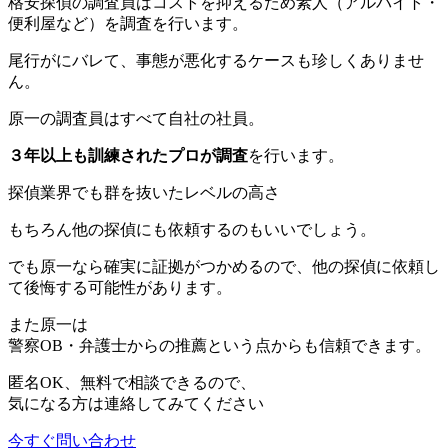
格安探偵の調査員は
コストを抑えるため素人（アルバイト・
便利屋など）
を調査を行います。
尾行がにバレて、事態が悪化するケースも珍しくありませ
ん
。
原一の調査員は
すべて自社の社員
。
３年以上も訓練されたプロが調査
を行います。
探偵業界でも群を抜いたレベルの高さ
もちろん他の探偵にも依頼するのもいいでしょう。
でも原一なら
確実に証拠がつかめるので、他の探偵に依頼し
て後悔する可能性
があります。
また原一は
警察OB・弁護士からの推薦
という点からも信頼できます。
匿名OK、無料で相談
できるので、
気になる方は連絡してみてください
今すぐ問い合わせ