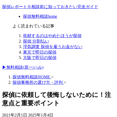
探偵レポート※相談前に知っておきたい完全ガイド
探偵無料相談home
よく読まれている記事
依頼するのはやめたほうが探偵
探偵 分割払い
浮気調査 探偵を雇うお金がない
東京で即日の探偵
大阪で即日の探偵
▶無料相談(原一/ハル)
探偵無料相談HOME
>
探偵事務所の選び方・評判
>
探偵に依頼して後悔しないために！注
意点と重要ポイント
2021年2月1日
2025年1月4日