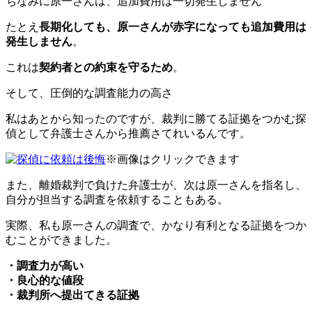
ちなみに
原一さんは、追加費用は一切発生しません
たとえ
長期化しても、原一さんが赤字になっても追加費用は
発生しません
。
これは
契約者との約束を守るため
。
そして、
圧倒的な調査能力の高さ
私はあとから知ったのですが、
裁判に勝てる証拠をつかむ探
偵
として
弁護士さんから推薦
さてれいるんです。
※画像はクリックできます
また、離婚裁判で負けた弁護士が、次は原一さんを指名し、
自分が担当する調査を依頼することもある。
実際、私も原一さんの調査で、
かなり有利となる証拠をつか
むことができました
。
・調査力が高い
・良心的な値段
・裁判所へ提出てきる証拠