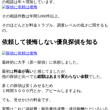
の相談は年々増加
しています。
その相談件数は
年間3,000件以上
。
そのほどんどが
料金トラブル、調査レベルの低さ
に関するも
の。
依頼して後悔しない優良探偵を知る
最終的に大手（
原一探偵
）に依頼しました。
最初は
料金が高い
と感じてましたが、
他の探偵と比べでも
総額はあまり変わらない金額
でした
。
多くの探偵は安くみせるため
１時間５０００円とか、アピールしますよね。
でも、
見せかけの料金
です。
実際はこれに
諸経費・報告書作成費・成功報酬などいろいろ