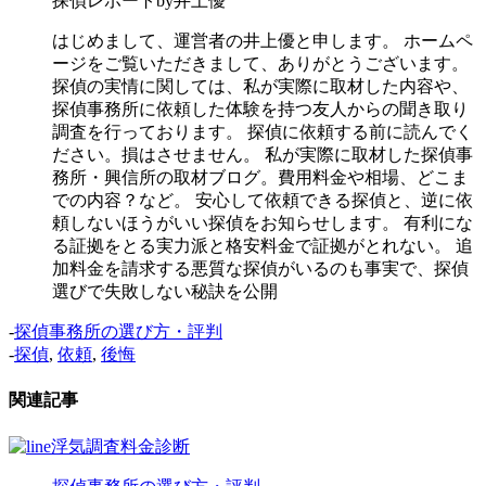
探偵レポートby井上優
はじめまして、運営者の井上優と申します。 ホームペ
ージをご覧いただきまして、ありがとうございます。
探偵の実情に関しては、私が実際に取材した内容や、
探偵事務所に依頼した体験を持つ友人からの聞き取り
調査を行っております。 探偵に依頼する前に読んでく
ださい。損はさせません。 私が実際に取材した探偵事
務所・興信所の取材ブログ。費用料金や相場、どこま
での内容？など。 安心して依頼できる探偵と、逆に依
頼しないほうがいい探偵をお知らせします。 有利にな
る証拠をとる実力派と格安料金で証拠がとれない。 追
加料金を請求する悪質な探偵がいるのも事実で、探偵
選びで失敗しない秘訣を公開
-
探偵事務所の選び方・評判
-
探偵
,
依頼
,
後悔
関連記事