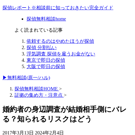
探偵レポート※相談前に知っておきたい完全ガイド
探偵無料相談home
よく読まれている記事
依頼するのはやめたほうが探偵
探偵 分割払い
浮気調査 探偵を雇うお金がない
東京で即日の探偵
大阪で即日の探偵
▶無料相談(原一/ハル)
探偵無料相談HOME
>
証拠の集め方・注意点
>
婚約者の身辺調査が結婚相手側にバレ
る？知られるリスクはどう
2017年3月13日
2024年2月4日