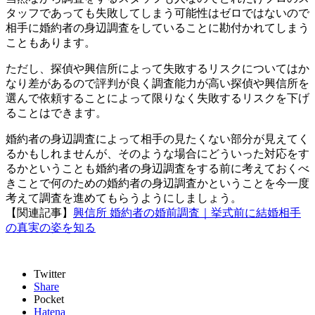
タッフであっても失敗してしまう可能性はゼロではないので
相手に婚約者の身辺調査をしていることに勘付かれてしまう
こともあります。
ただし、探偵や興信所によって失敗するリスクについてはか
なり差があるので評判が良く調査能力が高い探偵や興信所を
選んで依頼することによって限りなく失敗するリスクを下げ
ることはできます。
婚約者の身辺調査によって相手の見たくない部分が見えてく
るかもしれませんが、そのような場合にどういった対応をす
るかということも婚約者の身辺調査をする前に考えておくべ
きことで何のための婚約者の身辺調査かということを今一度
考えて調査を進めてもらうようにしましょう。
【関連記事】
興信所 婚約者の婚前調査｜挙式前に結婚相手
の真実の姿を知る
Twitter
Share
Pocket
Hatena