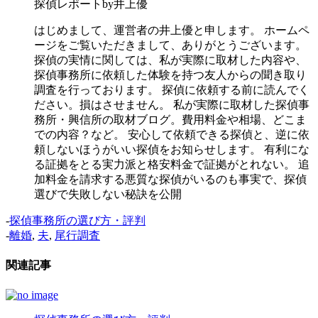
探偵レポートby井上優
はじめまして、運営者の井上優と申します。 ホームペ
ージをご覧いただきまして、ありがとうございます。
探偵の実情に関しては、私が実際に取材した内容や、
探偵事務所に依頼した体験を持つ友人からの聞き取り
調査を行っております。 探偵に依頼する前に読んでく
ださい。損はさせません。 私が実際に取材した探偵事
務所・興信所の取材ブログ。費用料金や相場、どこま
での内容？など。 安心して依頼できる探偵と、逆に依
頼しないほうがいい探偵をお知らせします。 有利にな
る証拠をとる実力派と格安料金で証拠がとれない。 追
加料金を請求する悪質な探偵がいるのも事実で、探偵
選びで失敗しない秘訣を公開
-
探偵事務所の選び方・評判
-
離婚
,
夫
,
尾行調査
関連記事