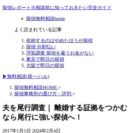
探偵レポート※相談前に知っておきたい完全ガイド
探偵無料相談home
よく読まれている記事
依頼するのはやめたほうが探偵
探偵 分割払い
浮気調査 探偵を雇うお金がない
東京で即日の探偵
大阪で即日の探偵
▶無料相談(原一/ハル)
探偵無料相談HOME
>
探偵事務所の選び方・評判
>
夫を尾行調査｜ 離婚する証拠をつかむ
なら尾行に強い探偵へ！
2017年1月1日
2024年2月4日