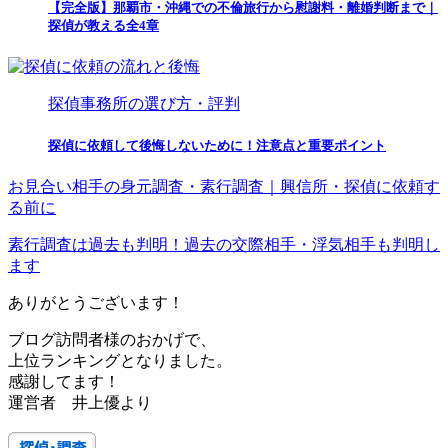
【完全版】那覇市・沖縄での不倫旅行から慰謝料・離婚判断まで｜
探偵が教える全4章
探偵事務所の選び方・評判
探偵に依頼して後悔しないために！注意点と重要ポイント
お見合い相手の身元調査・素行調査｜興信所・探偵に依頼す
る前に
素行調査は過去も判明！過去の交際相手・浮気相手も判明し
ます
ありがとうございます！
ブログ訪問者様のおかげで、
上位ランキングとなりました。
感謝してます！
運営者 井上優より