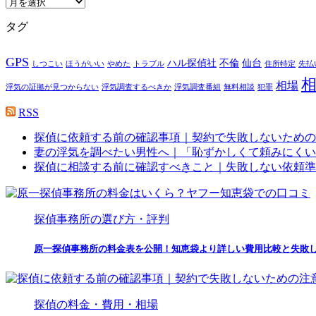
過
去
タグ
記
事
一
GPS
ハル探偵社
不倫
仙台
しつこい
ほうがいい
やめた
トラブル
住所特定
先払
覧
相場
浮気の証拠が見つからない
浮気調査するべきか
浮気調査番組
無料相談
犯罪
RSS
探偵に依頼する前の確認事項｜契約で失敗しないための
妻の浮気を調べたい男性へ｜「恥ずかしくて頼みにくい
探偵に相談する前に確認すべきこと｜失敗しない依頼準
探偵事務所の選び方・評判
原一探偵事務所の料金表を公開！知恵袋より詳しい費用比較と失敗
探偵の料金・費用・相場