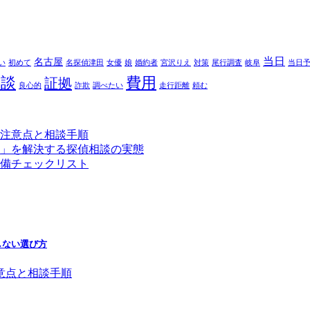
当日
名古屋
い
初めて
名探偵津田
女優
娘
婚約者
宮沢りえ
対策
尾行調査
岐阜
当日
相談
費用
証拠
良心的
詐欺
調べたい
走行距離
頼む
注意点と相談手順
」を解決する探偵相談の実態
備チェックリスト
しない選び方