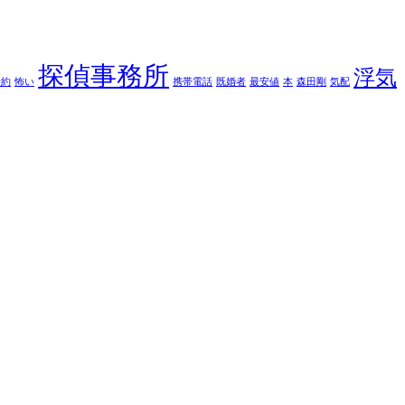
探偵事務所
浮気
予約
怖い
携帯電話
既婚者
最安値
本
森田剛
気配