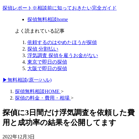
探偵レポート※相談前に知っておきたい完全ガイド
探偵無料相談home
よく読まれている記事
依頼するのはやめたほうが探偵
探偵 分割払い
浮気調査 探偵を雇うお金がない
東京で即日の探偵
大阪で即日の探偵
▶無料相談(原一/ハル)
探偵無料相談HOME
>
探偵の料金・費用・相場
>
探偵に3日間だけ浮気調査を依頼した費
用と成功率の結果を公開してます
2022年12月3日