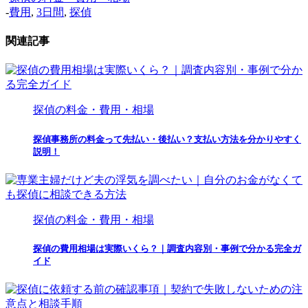
-
費用
,
3日間
,
探偵
関連記事
探偵の料金・費用・相場
探偵事務所の料金って先払い・後払い？支払い方法を分かりやすく
説明！
探偵の料金・費用・相場
探偵の費用相場は実際いくら？｜調査内容別・事例で分かる完全ガ
イド