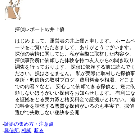
探偵レポートby井上優
はじめまして、運営者の井上優と申します。 ホームペ
ージをご覧いただきまして、ありがとうございます。
探偵の実情に関しては、私が実際に取材した内容や、
探偵事務所に依頼した体験を持つ友人からの聞き取り
調査を行っております。 探偵に依頼する前に読んでく
ださい。損はさせません。 私が実際に取材した探偵事
務所・興信所の取材ブログ。費用料金や相場、どこま
での内容？など。 安心して依頼できる探偵と、逆に依
頼しないほうがいい探偵をお知らせします。 有利にな
る証拠をとる実力派と格安料金で証拠がとれない。 追
加料金を請求する悪質な探偵がいるのも事実で、探偵
選びで失敗しない秘訣を公開
-
証拠の集め方・注意点
-
興信所
,
相談
,
断る