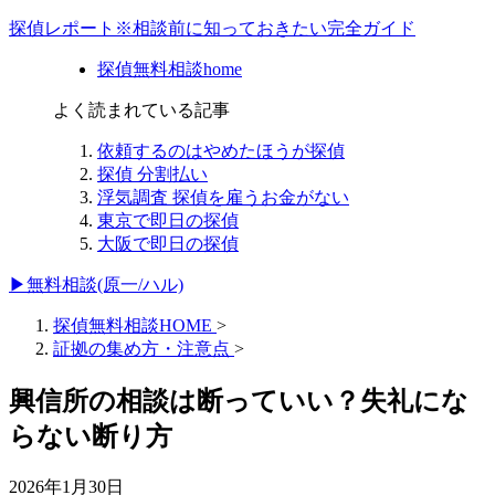
探偵レポート※相談前に知っておきたい完全ガイド
探偵無料相談home
よく読まれている記事
依頼するのはやめたほうが探偵
探偵 分割払い
浮気調査 探偵を雇うお金がない
東京で即日の探偵
大阪で即日の探偵
▶無料相談(原一/ハル)
探偵無料相談HOME
>
証拠の集め方・注意点
>
興信所の相談は断っていい？失礼にな
らない断り方
2026年1月30日